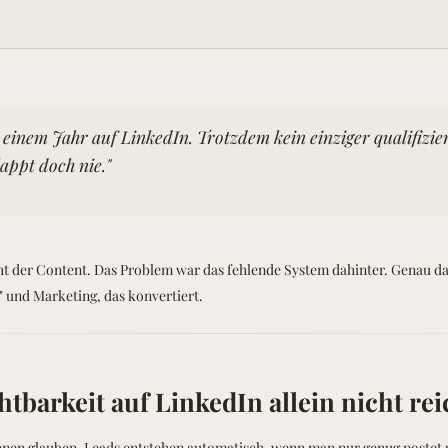
t einem Jahr auf LinkedIn. Trotzdem kein einziger qualifizie
appt doch nie."
t der Content. Das Problem war das fehlende System dahinter. Genau das
 und Marketing, das konvertiert.
barkeit auf LinkedIn allein nicht rei
nen glauben, Leads entstehen automatisch, wenn man nur genug postet 