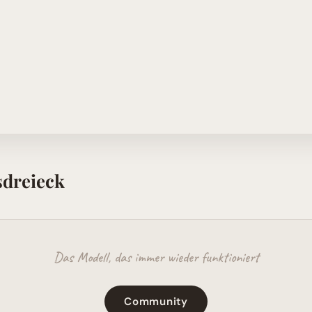
sdreieck
Das Modell, das immer wieder funktioniert
Community