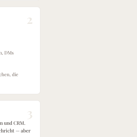
2
en, DMs
chen, die
3
en und CRM.
achricht — aber