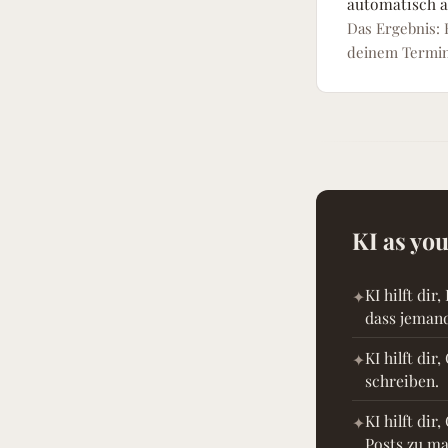
automatisch a
Das Ergebnis: 
deinem Termin
KI as yo
KI hilft di
dass jemand
KI hilft di
schreiben.
KI hilft di
Posts zu ma