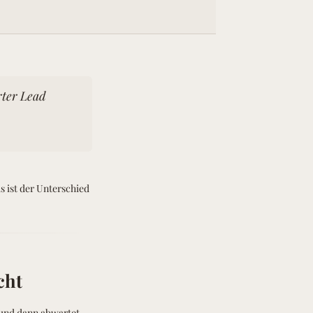
rter Lead
 ist der Unterschied
cht
und dann abwartet.