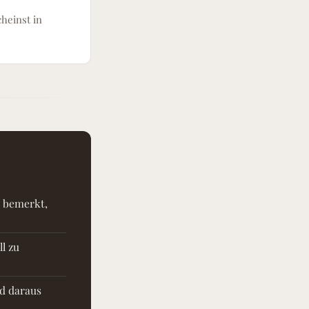
heinst in
t bemerkt,
l zu
nd daraus