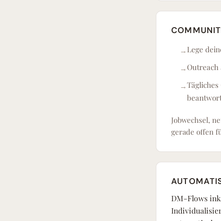
COMMUNIT
Lege deine
Outreach 
Tägliches
beantwort
Jobwechsel, ne
gerade offen f
AUTOMATIS
DM-Flows inkl
Individualisie