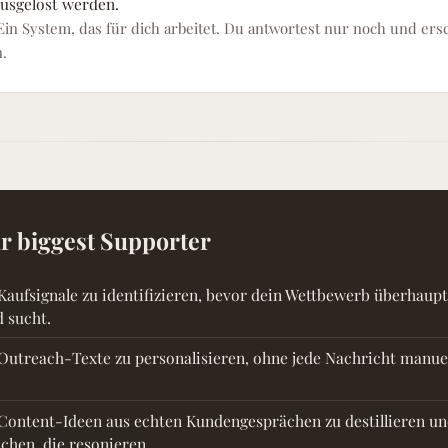
usgelöst werden.
Ein System, das für dich arbeitet. Du antwortest nur noch und ersc
.
ur biggest Supporter
r, Kaufsignale zu identifizieren, bevor dein Wettbewerb überhaup
 sucht.
r, Outreach-Texte zu personalisieren, ohne jede Nachricht manuel
r, Content-Ideen aus echten Kundengesprächen zu destillieren u
chen, die resonieren.