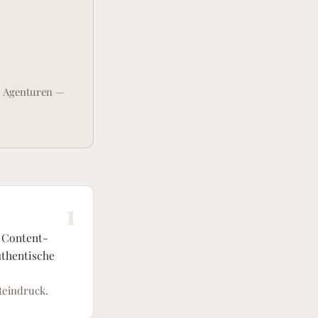
d Agenturen —
1
4 Content-
uthentische
teindruck.