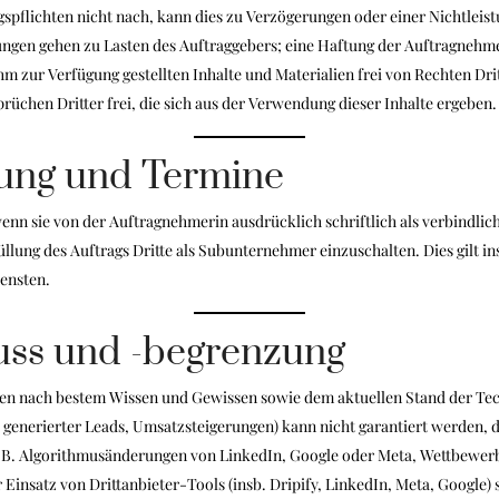
pflichten nicht nach, kann dies zu Verzögerungen oder einer Nichtleis
en gehen zu Lasten des Auftraggebers; eine Haftung der Auftragnehmeri
ihm zur Verfügung gestellten Inhalte und Materialien frei von Rechten Dri
prüchen Dritter frei, die sich aus der Verwendung dieser Inhalte ergeben.
gung und Termine
wenn sie von der Auftragnehmerin ausdrücklich schriftlich als verbindli
füllung des Auftrags Dritte als Subunternehmer einzuschalten. Dies gilt 
iensten.
uss und -begrenzung
gen nach bestem Wissen und Gewissen sowie dem aktuellen Stand der Te
 generierter Leads, Umsatzsteigerungen) kann nicht garantiert werden, d
z. B. Algorithmusänderungen von LinkedIn, Google oder Meta, Wettbewe
 Einsatz von Drittanbieter-Tools (insb. Dripify, LinkedIn, Meta, Google)