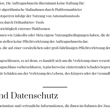
nien. Die Auftragnehmerin übernimmt keine Haftung für:
r algorithmische Maßnahmen durch Plattformanbieter
tsperren infolge der Nutzung von Automationstools
en durch Drittanbieter-Tools
richtigkeit externer Plattformen
ormen wie LinkedIn oder Meta eigene Nutzungsbedingungen haben, die d
stellen keine Pflichtverletzung der Auftragnehmerin dar.
 die auf einer vorsätzlichen oder grob fahrlässigen Pflichtverletzung de
usgeschlossen, es sei denn, es handelt sich um die Verletzung einer wesentl
rtragsschluss vorhersehbaren, typischerweise eintretenden Schaden begre
ür Schäden aus der Verletzung des Lebens, des Körpers oder der Gesund
und Datenschutz
geheimnisse und vertrauliche Informationen, die ihnen im Rahmen der Z