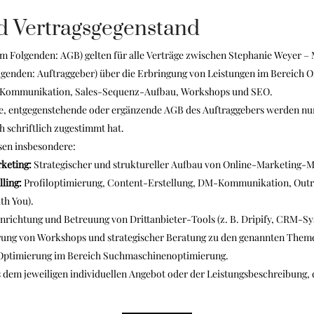
d Vertragsgegenstand
m Folgenden: AGB) gelten für alle Verträge zwischen Stephanie Weyer –
lgenden: Auftraggeber) über die Erbringung von Leistungen im Bereich
M-Kommunikation, Sales-Sequenz-Aufbau, Workshops und SEO.
e, entgegenstehende oder ergänzende AGB des Auftraggebers werden nur
 schriftlich zugestimmt hat.
sen insbesondere:
keting:
Strategischer und struktureller Aufbau von Online-Marketing-M
ling:
Profiloptimierung, Content-Erstellung, DM-Kommunikation, Outre
th You).
nrichtung und Betreuung von Drittanbieter-Tools (z. B. Dripify, CRM-Sy
ung von Workshops und strategischer Beratung zu den genannten Them
Optimierung im Bereich Suchmaschinenoptimierung.
 dem jeweiligen individuellen Angebot oder der Leistungsbeschreibung, 